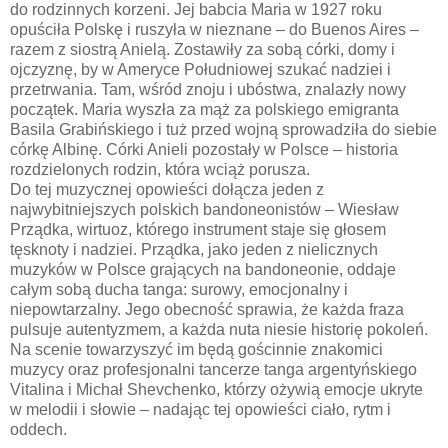
do rodzinnych korzeni. Jej babcia Maria w 1927 roku
opuściła Polskę i ruszyła w nieznane – do Buenos Aires –
razem z siostrą Anielą. Zostawiły za sobą córki, domy i
ojczyznę, by w Ameryce Południowej szukać nadziei i
przetrwania. Tam, wśród znoju i ubóstwa, znalazły nowy
początek. Maria wyszła za mąż za polskiego emigranta
Basila Grabińskiego i tuż przed wojną sprowadziła do siebie
córkę Albinę. Córki Anieli pozostały w Polsce – historia
rozdzielonych rodzin, która wciąż porusza.
Do tej muzycznej opowieści dołącza jeden z
najwybitniejszych polskich bandoneonistów – Wiesław
Prządka, wirtuoz, którego instrument staje się głosem
tęsknoty i nadziei. Prządka, jako jeden z nielicznych
muzyków w Polsce grających na bandoneonie, oddaje
całym sobą ducha tanga: surowy, emocjonalny i
niepowtarzalny. Jego obecność sprawia, że każda fraza
pulsuje autentyzmem, a każda nuta niesie historię pokoleń.
Na scenie towarzyszyć im będą gościnnie znakomici
muzycy oraz profesjonalni tancerze tanga argentyńskiego
Vitalina i Michał Shevchenko, którzy ożywią emocje ukryte
w melodii i słowie – nadając tej opowieści ciało, rytm i
oddech.