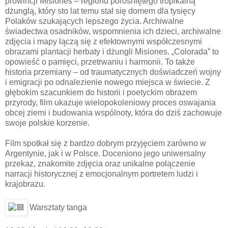
prowincji Misiones – regionu porośniętego tropikalną
dżunglą, który sto lat temu stał się domem dla tysięcy
Polaków szukających lepszego życia. Archiwalne
świadectwa osadników, wspomnienia ich dzieci, archiwalne
zdjęcia i mapy łączą się z efektownymi współczesnymi
obrazami plantacji herbaty i dżungli Misiones. „Colorada” to
opowieść o pamięci, przetrwaniu i harmonii. To także
historia przemiany – od traumatycznych doświadczeń wojny
i emigracji po odnalezienie nowego miejsca w świecie. Z
głębokim szacunkiem do historii i poetyckim obrazem
przyrody, film ukazuje wielopokoleniowy proces oswajania
obcej ziemi i budowania wspólnoty, która do dziś zachowuje
swoje polskie korzenie.
Film spotkał się z bardzo dobrym przyjęciem zarówno w
Argentynie, jak i w Polsce. Doceniono jego uniwersalny
przekaz, znakomite zdjęcia oraz unikalne połączenie
narracji historycznej z emocjonalnym portretem ludzi i
krajobrazu.
Warsztaty tanga