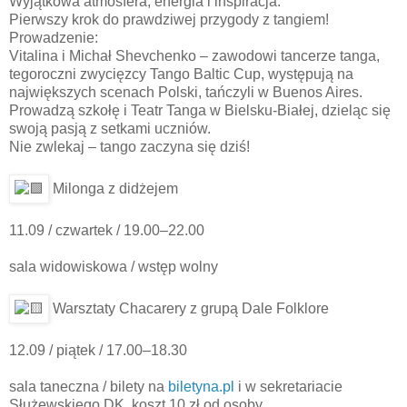
Wyjątkowa atmosfera, energia i inspiracja.
Pierwszy krok do prawdziwej przygody z tangiem!
Prowadzenie:
Vitalina i Michał Shevchenko – zawodowi tancerze tanga,
tegoroczni zwycięzcy Tango Baltic Cup, występują na
największych scenach Polski, tańczyli w Buenos Aires.
Prowadzą szkołę i Teatr Tanga w Bielsku-Białej, dzieląc się
swoją pasją z setkami uczniów.
Nie zwlekaj – tango zaczyna się dziś!
Milonga z didżejem
11.09 / czwartek / 19.00–22.00
sala widowiskowa / wstęp wolny
Warsztaty Chacarery z grupą Dale Folklore
12.09 / piątek / 17.00–18.30
sala taneczna / bilety na
biletyna.pl
i w sekretariacie
Służewskiego DK, koszt 10 zł od osoby