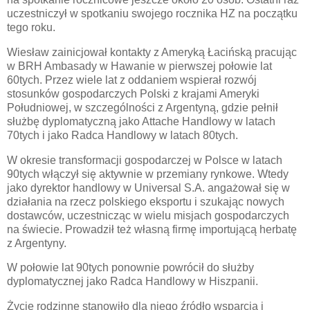
uczestniczył w spotkaniu swojego rocznika HZ na początku
tego roku.
Wiesław zainicjował kontakty z Ameryką Łacińską pracując
w BRH Ambasady w Hawanie w pierwszej połowie lat
60tych. Przez wiele lat z oddaniem wspierał rozwój
stosunków gospodarczych Polski z krajami Ameryki
Południowej, w szczególności z Argentyną, gdzie pełnił
służbę dyplomatyczną jako Attache Handlowy w latach
70tych i jako Radca Handlowy w latach 80tych.
W okresie transformacji gospodarczej w Polsce w latach
90tych włączył się aktywnie w przemiany rynkowe. Wtedy
jako dyrektor handlowy w Universal S.A. angażował się w
działania na rzecz polskiego eksportu i szukając nowych
dostawców, uczestnicząc w wielu misjach gospodarczych
na świecie. Prowadził też własną firmę importującą herbatę
z Argentyny.
W połowie lat 90tych ponownie powrócił do służby
dyplomatycznej jako Radca Handlowy w Hiszpanii.
Życie rodzinne stanowiło dla niego źródło wsparcia i