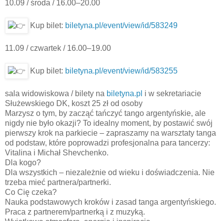
10.09 / środa / 16.00–20.00
Kup bilet:
biletyna.pl/event/view/id/583249
11.09 / czwartek / 16.00–19.00
Kup bilet:
biletyna.pl/event/view/id/583255
sala widowiskowa / bilety na
biletyna.pl
i w sekretariacie
Służewskiego DK, koszt 25 zł od osoby
Marzysz o tym, by zacząć tańczyć tango argentyńskie, ale
nigdy nie było okazji? To idealny moment, by postawić swój
pierwszy krok na parkiecie – zapraszamy na warsztaty tanga
od podstaw, które poprowadzi profesjonalna para tancerzy:
Vitalina i Michał Shevchenko.
Dla kogo?
Dla wszystkich – niezależnie od wieku i doświadczenia. Nie
trzeba mieć partnera/partnerki.
Co Cię czeka?
Nauka podstawowych kroków i zasad tanga argentyńskiego.
Praca z partnerem/partnerką i z muzyką.