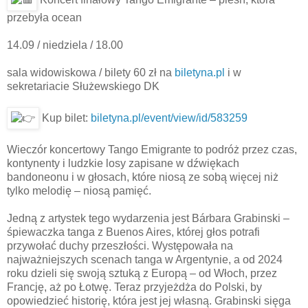
przebyła ocean
14.09 / niedziela / 18.00
sala widowiskowa / bilety 60 zł na
biletyna.pl
i w
sekretariacie Służewskiego DK
Kup bilet:
biletyna.pl/event/view/id/583259
Wieczór koncertowy Tango Emigrante to podróż przez czas,
kontynenty i ludzkie losy zapisane w dźwiękach
bandoneonu i w głosach, które niosą ze sobą więcej niż
tylko melodię – niosą pamięć.
Jedną z artystek tego wydarzenia jest Bárbara Grabinski –
śpiewaczka tanga z Buenos Aires, której głos potrafi
przywołać duchy przeszłości. Występowała na
najważniejszych scenach tanga w Argentynie, a od 2024
roku dzieli się swoją sztuką z Europą – od Włoch, przez
Francję, aż po Łotwę. Teraz przyjeżdża do Polski, by
opowiedzieć historię, która jest jej własną. Grabinski sięga