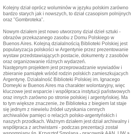
Kolejny dział oprócz woluminów w języku polskim zarówno
bardzo starych jak i nowszych, to dział czasopism polnijnych
oraz "Gombroteka".
Nowym działem jest nowo utworzony dział dzieł sztuki -
obrazów przekazanego zasobu z Domu Polskiego w
Buenos Aires. Kolejną działalnością Biblioteki Polskiej jest
popularyzacja polskości w Argentynie przez prezentowanie
wystaw przedstawiających postacie, dokumenty z zasobów
oraz organizowanie różnych wydarzeń.
Następnym projektem jest przeprowadzanie wywiadów i
zbieranie pamiątek wśród rodzin polskich zamieszkujacych
Argentynę. Działalność Biblioteki Polskiej im. Ignacego
Domeyki w Buenos Aires ma charakter wolontaryjny, więc
kluczowe jest wsparcie i współpraca instytucji państwowych
oraz innych zarówno po stronie polskiej i argentyńskiej. Ma
to tym większe znaczenie, że Biblioteka z biegiem lat staje
się jednym z niewielu źródeł uzyskania cennych
archiwaliów pamięci o relacjch polsko-argentyńskich i
naszych przodkach. Ważnym działem jest dział archiwalny i
współpraca z archwistami - podczas prezentacji został
wspomniany śp. Krzysztof Smolana - pracownik AAN, UW a