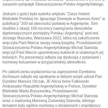
zarazem sympatyk Stowarzyszenia Polsko-Argentyńskiego.
Jednym z gości była autorka artykułu "Zarys historii
Biblioteki Polskiej im. Ignacego Domeyki w Buenos Aires" w
publikacji "200 lat obecności polskiej w Argentynie. Tom
studiów z okazji 100.rocznicy nawiązania stosunków
dyplomatycznych pomiędzy Polską i Argentyną" pod red.
Jerzego Mazurka, Warszawa 2022, która na zakończenie
wręczyła Pani Marcie swoją nową książkę. Przedstawiciel
Stowarzyszenia Polsko-Argentyńskiego Michał Starosta
wręczył Pani Marcie upominkowy bukiecik w ulubionych jej
kolorach. Po prezentacji odbyła się dyskusja z pytaniami i
rozmowy kuluarowe w przyjacielskiej atmosferze.
Po zakończeniu wydarzenia na zaproszenie Dyrektora
Archiwum odbyło się spotkanie w którym wzięli udział Pan
Dyrektor Mariusz Olczak, JE Alicia Irene Falkowski
Ambasador Republiki Argentyńskiej w Polsce, Dyrektor
Biblioteki Marta Bryszewska, Przedstawiciel
Stowarzyszenia Polsko-Argentyńskiego Michał Starosta
wraz z małżonką Marzeną Żurowską-Starosta, którego
tematem były ogólne rozmowy o działaniach i współpracy