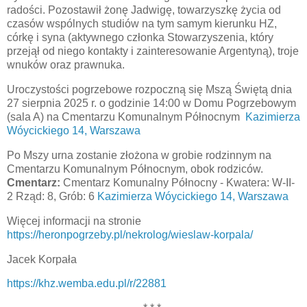
radości. Pozostawił żonę Jadwigę, towarzyszkę życia od
czasów wspólnych studiów na tym samym kierunku HZ,
córkę i syna (aktywnego członka Stowarzyszenia, który
przejął od niego kontakty i zainteresowanie Argentyną), troje
wnuków oraz prawnuka.
Uroczystości pogrzebowe rozpoczną się Mszą Świętą dnia
27 sierpnia 2025 r. o godzinie 14:00 w Domu Pogrzebowym
(sala A) na Cmentarzu Komunalnym Północnym
Kazimierza
Wóycickiego 14, Warszawa
Po Mszy urna zostanie złożona w grobie rodzinnym na
Cmentarzu Komunalnym Północnym, obok rodziców.
Cmentarz:
Cmentarz Komunalny Północny - Kwatera: W-II-
2 Rząd: 8, Grób: 6
Kazimierza Wóycickiego 14, Warszawa
Więcej informacji na stronie
https://heronpogrzeby.pl/nekrolog/wieslaw-korpala/
Jacek Korpała
https://khz.wemba.edu.pl/r/22881