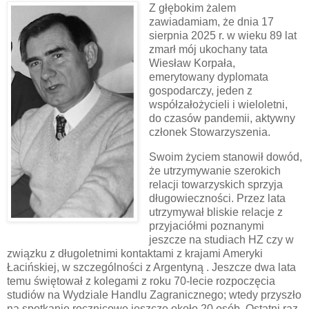
Z głębokim żalem
zawiadamiam, że dnia 17
sierpnia 2025 r. w wieku 89 lat
zmarł mój ukochany tata
Wiesław Korpała,
emerytowany dyplomata
gospodarczy, jeden z
współzałożycieli i wieloletni,
do czasów pandemii, aktywny
członek Stowarzyszenia.
Swoim życiem stanowił dowód,
że utrzymywanie szerokich
relacji towarzyskich sprzyja
długowieczności. Przez lata
utrzymywał bliskie relacje z
przyjaciółmi poznanymi
jeszcze na studiach HZ czy w
związku z długoletnimi kontaktami z krajami Ameryki
Łacińskiej, w szczególności z Argentyną . Jeszcze dwa lata
temu świętował z kolegami z roku 70-lecie rozpoczęcia
studiów na Wydziale Handlu Zagranicznego; wtedy przyszło
na spotkanie rocznicowe jeszcze około 20 osób. Ostatni raz