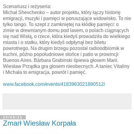
Scenariusz i reżyseria:
Michał Shevchenko – autor projektu, który łączy historię
emigracji, muzyki i pamięci w poruszające widowisko. To nie
tylko tango. To szept z zamkniętej na kłódkę pamięci: o
zimie w drewnianym domu pod lasem, o polach ciągnących
się nad Wisłą, o rzece, która kiedyś prowadziła do wielkiego
miasta i o statku, który kiedyś odpłynął bez biletu
powrotnego. Na drugim brzegu pozostał radioodbiornik w
kuchni, późno popołudniowe słońce i patio w prowincji
Buenos Aires. Bárbara Grabinski śpiewa głosem Marii.
Wiesław Prządka gra głosem nieobecnych. A taniec Vitaliny
i Michała to emigracja, powrót i pamięć.
www.facebook.com/events/4183963021890512/
20/08/25
Zmarł Wiesław Korpała