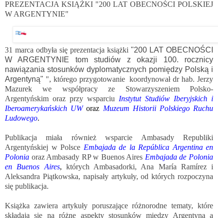
PREZENTACJA KSIĄŻKI "200 LAT OBECNOŚCI POLSKIEJ
W ARGENTYNIE"
31 marca odbyła się prezentacja książki
"200 LAT OBECNOŚCI
W ARGENTYNIE tom studiów z okazji 100. rocznicy
nawiązania stosunków dyplomatycznych pomiędzy Polską i
Argentyną"
", którego przygotowanie koordynował dr hab. Jerzy
Mazurek we współpracy ze Stowarzyszeniem Polsko-
Argentyńskim oraz przy wsparciu
Instytut Studiów Iberyjskich i
Iberoamerykańskich UW
oraz
Muzeum Historii Polskiego Ruchu
Ludowego
.
Publikacja miała również wsparcie Ambasady Republiki
Argentyńskiej w Polsce
Embajada de la República Argentina en
Polonia
oraz Ambasady RP w Buenos Aires
Embajada de Polonia
en Buenos Aires
,
których Ambasadorki, Ana María Ramírez i
Aleksandra Piątkowska, napisały artykuły, od których rozpoczyna
się publikacja.
Książka zawiera artykuły poruszające różnorodne tematy, które
składają się na różne aspekty stosunków między Argentyną a