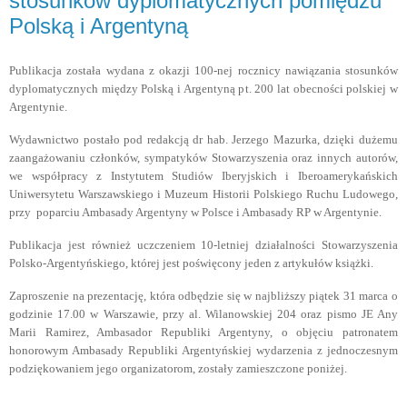
stosunków dyplomatycznych pomiędzu
Polską i Argentyną
Publikacja została wydana
z okazji 100-nej rocznicy nawiązania stosunków
dyplomatycznych między Polską i Argentyną pt. 200 lat obecności polskiej w
Argentynie.
Wydawnictwo postało
pod redakcją dr hab. Jerzego Mazurka, dzięki dużemu
zaangażowaniu członków, sympatyków Stowarzyszenia oraz innych autorów,
we współpracy z Instytutem Studiów Iberyjskich i Iberoamerykańskich
Uniwersytetu Warszawskiego i Muzeum Historii Polskiego Ruchu Ludowego,
przy poparciu
Ambasady Argentyny w Polsce
i Ambasady RP w Argentynie.
Publikacja jest również uczczeniem 10-letniej działalności Stowarzyszenia
Polsko-Argentyńskiego, której jest poświęcony jeden z artykułów książki.
Zaproszenie na prezentację, która odbędzie się w najbliższy piątek 31 marca o
godzinie 17.00 w Warszawie, przy al. Wilanowskiej 204 oraz pism
o
JE An
y
Marii Ramirez,
Ambasador Republiki Argentyny,
o objęciu patronatem
honorowym Ambasady Republiki Argentyńskiej wydarzenia z jednoczesnym
podziękowaniem jego organizatorom, z
ostały zamieszczone poniżej.