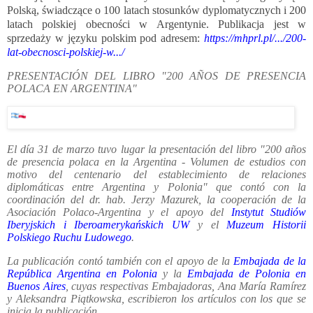
Polską, świadczące o 100 latach stosunków dyplomatycznych i 200
latach polskiej obecności w Argentynie. Publikacja jest w
sprzedaży w języku polskim pod adresem:
https://mhprl.pl/.../200-
lat-obecnosci-polskiej-w.../
PRESENTACIÓN DEL LIBRO "200 AÑOS DE PRESENCIA
POLACA EN ARGENTINA"
El día 31 de marzo tuvo lugar la presentación del libro "200 años
de presencia polaca en la Argentina - Volumen de estudios con
motivo del centenario del establecimiento de relaciones
diplomáticas entre Argentina y Polonia" que contó con la
coordinación del dr. hab.
Jerzy Mazurek, la cooperación de la
Asociación Polaco-Argentina y el apoyo del
Instytut Studiów
Iberyjskich i Iberoamerykańskich UW
y el
Muzeum Historii
Polskiego Ruchu Ludowego
.
La publicación contó también con el apoyo de la
Embajada de la
República Argentina en Polonia
y la
Embajada de Polonia en
Buenos Aires
, cuyas respectivas Embajadoras, Ana María Ramírez
y Aleksandra Piątkowska, escribieron los artículos con los que se
inicia la publicación.