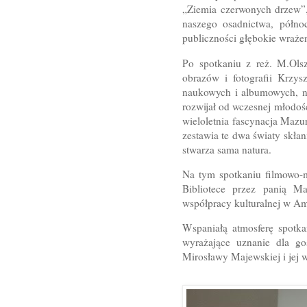
„Ziemia czerwonych drzew”, 
naszego osadnictwa, północ
publiczności głębokie wrażen
Po spotkaniu z reż. M.Olsz
obrazów i fotografii Krzys
naukowych i albumowych, na
rozwijał od wczesnej młodoś
wieloletnia fascynacja Mazu
zestawia te dwa światy skłan
stwarza sama natura.
Na tym spotkaniu filmowo-m
Bibliotece przez panią Mar
współpracy kulturalnej w A
Wspaniałą atmosferę spotka
wyrażające uznanie dla go
Mirosławy Majewskiej i jej