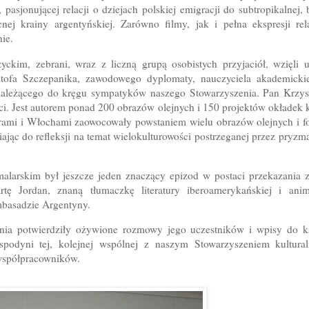
pasjonującej relacji o dziejach polskiej emigracji do subtropikalnej,
nej krainy argentyńskiej. Zarówno filmy, jak i pełna ekspresji re
ie.
yckim, zebrani, wraz z liczną grupą osobistych przyjaciół, wzięli
ztofa Szczepanika, zawodowego dyplomaty, nauczyciela akademickie
leżącego do kręgu sympatyków naszego Stowarzyszenia. Pan Krzyszt
ci. Jest autorem ponad 200 obrazów olejnych i 150 projektów okładek 
rami i Włochami zaowocowały powstaniem wielu obrazów olejnych i fo
iając do refleksji na temat wielokulturowości postrzeganej przez pryzma
alarskim był jeszcze jeden znaczący epizod w postaci przekazania zb
tę Jordan, znaną tłumaczkę literatury iberoamerykańskiej i anima
mbasadzie Argentyny.
nia potwierdziły ożywione rozmowy jego uczestników i wpisy do ks
spodyni tej, kolejnej wspólnej z naszym Stowarzyszeniem kultural
 współpracowników.