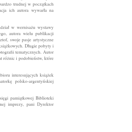
 bardzo trudnej w początkach
lacja ich autora wywarła na
 udział w wernisażu wystawy
go, autora wielu publikacji
of, swoje pasje artystyczne
książkowych. Długie pobyty i
tografii tematycznych. Autor
t różnic i podobieństw, które
ioru interesujących książek
torkę polsko-argentyńskiej
ięgi pamiątkowej Biblioteki
nej imprezy, pani Dyrektor