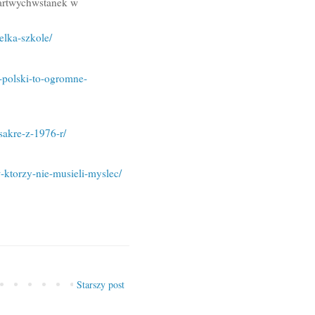
martwychwstanek w
lka-szkole/
-polski-to-ogromne-
sakre-z-1976-r/
-ktorzy-nie-musieli-myslec/
Starszy post