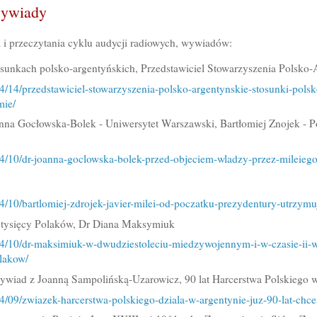
wywiady
i przeczytania cyklu audycji radiowych, wywiadów:
osunkach polsko-argentyńskich, Przedstawiciel Stowarzyszenia Polsko
04/14/przedstawiciel-stowarzyszenia-polsko-argentynskie-stosunki-polsk
mie/
nna Gocłowska-Bolek - Uniwersytet Warszawski, Bartłomiej Znojek - Po
04/10/dr-joanna-goclowska-bolek-przed-objeciem-wladzy-przez-mileiego
4/10/bartlomiej-zdrojek-javier-milei-od-poczatku-prezydentury-utrzymuj
tysięcy Polaków, Dr Diana Maksymiuk
04/10/dr-maksimiuk-w-dwudziestoleciu-miedzywojennym-i-w-czasie-ii-w-
lakow/
ywiad z Joanną Sampolińską-Uzarowicz, 90 lat Harcerstwa Polskiego 
4/09/zwiazek-harcerstwa-polskiego-dziala-w-argentynie-juz-90-lat-chce