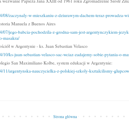
Na wezwanie Papieża Jana XXIII od 1961 roku Zgromadzenie Sióstr Z
/04/08/zaczynaly-w-mieszkaniu-z-dziurawym-dachem-teraz-prowadza-wie
istoria Manuela z Buenos Aires
04/07/jego-babcia-pochodzila-z-grodna-sam-jest-argentynczykiem-jezyk
o-masakra/
ściół w Argentynie - ks. Juan Sebastian Velasco
04/10/ks-juan-sebastian-velasco-sac-wciaz-zadajemy-sobie-pytania-o-ma
olegio San Maximiliano Kolbe, system edukacji w Argentynie:
04/11/argentynska-nauczycielka-z-polskiej-szkoly-ksztalcilismy-glupcow
Strona główna