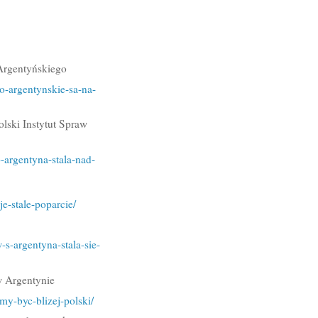
-Argentyńskiego
o-argentynskie-sa-na-
lski Instytut Spraw
-argentyna-stala-nad-
e-stale-poparcie/
s-argentyna-stala-sie-
w Argentynie
my-byc-blizej-polski/