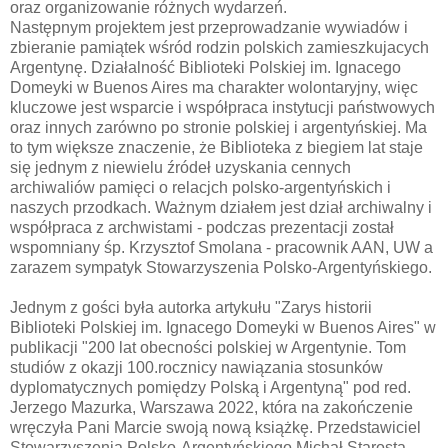
oraz organizowanie różnych wydarzeń.
Następnym projektem jest przeprowadzanie wywiadów i
zbieranie pamiątek wśród rodzin polskich zamieszkujacych
Argentynę. Działalność Biblioteki Polskiej im. Ignacego
Domeyki w Buenos Aires ma charakter wolontaryjny, więc
kluczowe jest wsparcie i współpraca instytucji państwowych
oraz innych zarówno po stronie polskiej i argentyńskiej. Ma
to tym większe znaczenie, że Biblioteka z biegiem lat staje
się jednym z niewielu źródeł uzyskania cennych
archiwaliów pamięci o relacjch polsko-argentyńskich i
naszych przodkach. Ważnym działem jest dział archiwalny i
współpraca z archwistami - podczas prezentacji został
wspomniany śp. Krzysztof Smolana - pracownik AAN, UW a
zarazem sympatyk Stowarzyszenia Polsko-Argentyńskiego.
Jednym z gości była autorka artykułu "Zarys historii
Biblioteki Polskiej im. Ignacego Domeyki w Buenos Aires" w
publikacji "200 lat obecności polskiej w Argentynie. Tom
studiów z okazji 100.rocznicy nawiązania stosunków
dyplomatycznych pomiędzy Polską i Argentyną" pod red.
Jerzego Mazurka, Warszawa 2022, która na zakończenie
wręczyła Pani Marcie swoją nową książkę. Przedstawiciel
Stowarzyszenia Polsko-Argentyńskiego Michał Starosta