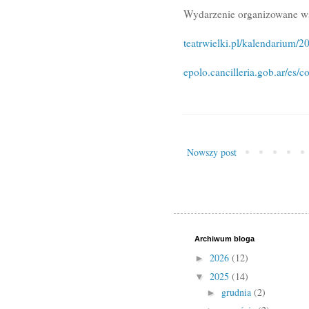
Wydarzenie organizowane ws
teatrwielki.pl/kalendarium/20
epolo.cancilleria.gob.ar/es/
Nowszy post
Archiwum bloga
2026
(12)
►
2025
(14)
▼
grudnia
(2)
►