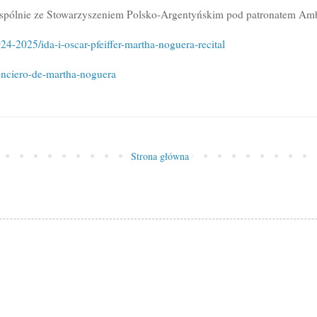
pólnie ze Stowarzyszeniem Polsko-Argentyńskim pod patronatem Amb
24-2025/ida-i-oscar-pfeiffer-martha-noguera-recital
conciero-de-martha-noguera
Strona główna