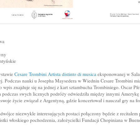
owa
yny
ntyńskie
ystawie
Cesare Trombini Artista distinto di musica
eksponowanej w Sala
j. Podczas nauki u Josepha Maysedera w Wiedniu Cesare Trombini mi
ego wpis znajduje się na jednej z kart sztambucha Trombiniego. Oscar Pf
która podczas swych licznych podróży odwiedziła między innymi Amery
i swoje życie związał z Argentyną, gdzie koncertował i nauczał gry na f
dwójce niezwykle interesujących postaci połączony będzie z recitalem
nistki włoskiego pochodzenia, założycielki Fundacji Chopiniana w Buen