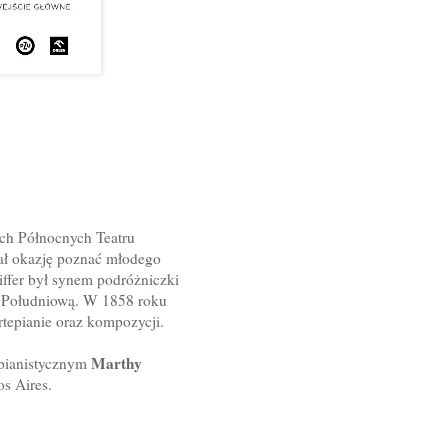
ch Północnych Teatru
ał okazję poznać młodego
eiffer był synem podróżniczki
kę Południową. W 1858 roku
ortepianie oraz kompozycji.
Marthy
 pianistycznym
os Aires.