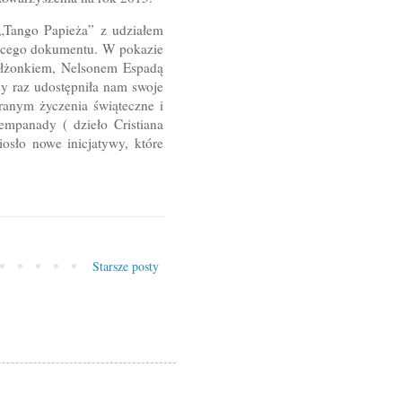
„Tango Papieża” z udziałem
ującego dokumentu. W pokazie
ałżonkiem, Nelsonem Espadą
jny raz udostępniła nam swoje
branym życzenia świąteczne i
mpanady ( dzieło Cristiana
osło nowe inicjatywy, które
Starsze posty