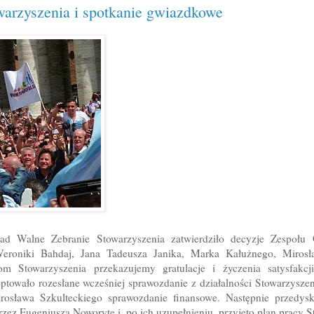
warzyszenia i spotkanie gwiazdkowe
ad Walne Zebranie Stowarzyszenia zatwierdziło decyzje Zespołu 
eroniki Bahdaj, Jana Tadeusza Janika, Marka Kałużnego, Mirosł
 Stowarzyszenia przekazujemy gratulacje i życzenia satysfakcj
ptowało rozesłane wcześniej sprawozdanie z działalności Stowarzyszen
rosława Szkulteckiego sprawozdanie finansowe. Następnie przedysk
rzez Eugeniusza Noworytę i, po ich uzupełnieniu, przyjęto plan pracy 