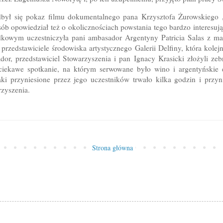
dbył się pokaz filmu dokumentalnego pana Krzysztofa Żurowskiego 
ób opowiedział też o okolicznościach powstania tego bardzo interes
dkowym uczestniczyła pani ambasador Argentyny Patricia Salas z m
 przedstawiciele środowiska artystycznego Galerii Delfiny, która kole
or, przedstawiciel Stowarzyszenia i pan Ignacy Krasicki złożyli ze
iekawe spotkanie, na którym serwowane było wino i argentyńskie e
ki przyniesione przez jego uczestników trwało kilka godzin i przyni
zyszenia.
Strona główna