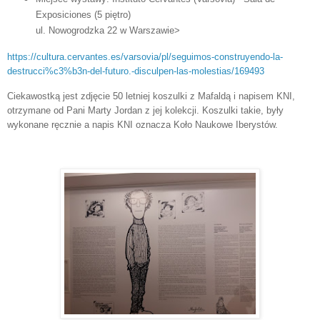
Exposiciones
(5 piętro)
ul. Nowogrodzka 22 w Warszawie>
https://cultura.cervantes.es/varsovia/pl/seguimos-construyendo-la-
destrucci%c3%b3n-del-futuro.-disculpen-las-molestias/169493
Ciekawostką jest zdjęcie 50 letniej koszulki z Mafaldą i napisem KNI,
otrzymane od Pani Marty Jordan z jej kolekcji. Koszulki takie, były
wykonane ręcznie a napis KNI oznacza Koło Naukowe Iberystów.